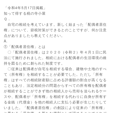
「令和4年5月17日掲載」
知って得する税の寺小屋
Ｑ．
自宅の相続を考えています。新しく始まった「配偶者居住
権」について、節税対策ができるとのことですが、何か注意
点がありましたら教えてください。
A.
①「配偶者居住権」とは
〇「配偶者居住権」は２０２０（令和２）年４月１日に民
法にて施行されました。相続における配偶者の生活環境の維
持を図るために創られた制度です。
〇従来は配偶者が自宅を相続する場合、建物や土地のすべ
て（所有権）を相続することが必要でした。ただし「所有
権」はすべての相続財産額に占める評価額の割合が高くなる
こともあり、法定相続分の問題からすべての所有権を配偶者
が相続することができず他の相続人から売却を迫られるケー
スや、配偶者が「所有権」を相続する代わりに自身が所有す
る金銭（代償金）を他の相続人に支払う必要が生じたりして
いました。「配偶者居住権」の創設により従来の「所有権」