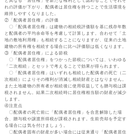
と異なる「居住権」を新たな権利として認めることでそれぞ
れの評価が下がり、配偶者は居住権を持つことで生活環境を
維持しやすくなりました。
②「配偶者居住権」の評価
〇「配偶者居住権」は建物の相続税評価額を基に残存年数
と配偶者の平均余命等を考慮して計算します。合わせて「土
地の敷地利用権」も相続することになりますが、従来の土地
建物の所有権を相続する場合に比べ評価額は低くなります。
③「配偶者居住権」による節税
〇「配偶者居住権」をつかった節税については、いわゆる
「二次相続」とセットで考えることで効果が得られます。
〇「配偶者居住権」はいずれも相続した配偶者の死亡（二
次相続）によりその権利が消滅し相続財産とはなりません。
また土地建物の所有者が相続後に使用収益しても贈与税は課
税されません。結果二次相続時に居住権相当額の財産が減少
します。
④注意点
〇配偶者の死亡前に「配偶者居住権」を合意解除した場
合、贈与税や譲渡所得税が課税されます。生前売却を予定す
る場合には気を付けましょう。
〇配偶者固有の財産が多い場合には従来通り「配偶者居住